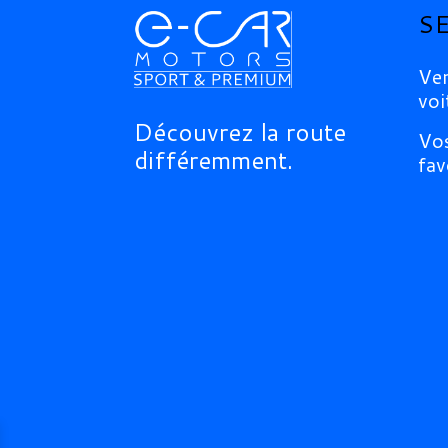
S
Ven
voi
Découvrez la route
Vos
différemment.
fav