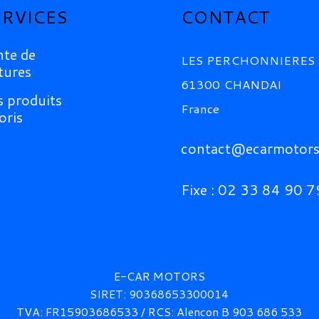
ERVICES
CONTACT
te de
LES PERCHONNIERES
tures
61300 CHANDAI
 produits
France
oris
contact@ecarmotors
Fixe : 02 33 84 90 7
E-CAR MOTORS
SIRET: 90368653300014
TVA: FR15903686533 / RCS:
Alencon B 903 686 533